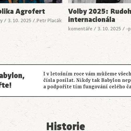
lika Agrofert
Volby 2025: Rudo
internacionála
ry
/
3. 10. 2025
/
Petr Placák
komentáře
/
3. 10. 2025
/
-p
abylon,
I v letošním roce vám můžeme všech
čísla posílat. Nikdy tak Babylon ne
řte!
a podpoříte tím fungování celého č
Historie