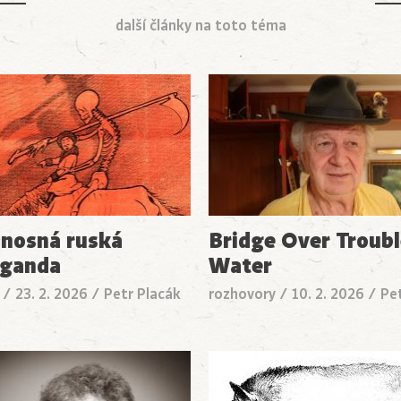
další články na toto téma
nosná ruská
Bridge Over Troub
aganda
Water
/
23. 2. 2026
/
Petr Placák
rozhovory
/
10. 2. 2026
/
Pe