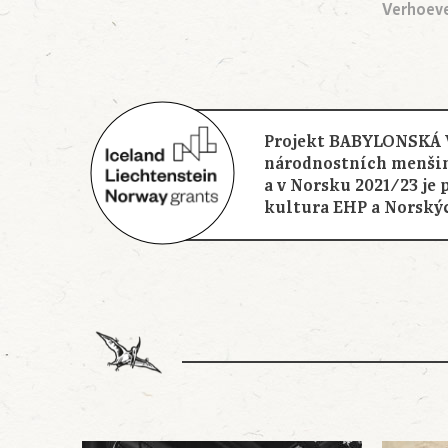
Verhoeve
Projekt BABYLONSKÁ V
národnostních menšin
a v Norsku 2021/23 je
kultura EHP a Norský