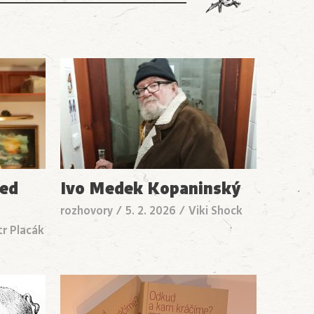
led
Ivo Medek Kopaninský
rozhovory
/
5. 2. 2026
/
Viki Shock
tr Placák