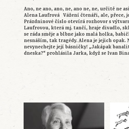
Ano, ne ano, ano, ne, ano ne, ne, určitě 
Alena Laufrová Vážení čtenáři, ale, přece, j
Prázdninové číslo otevírá rozhovor s výtvar
Laufrovou, která mj. tančí, hraje divadlo, s
se ráda směje a blbne jako malá holka, babič
nesnáším, tak tragédy. Alena je jejich opak. 
nevynechejte její básničky! „Jakápak banali
dneska?“ prohlásila Jarka, když se Ivan Bin