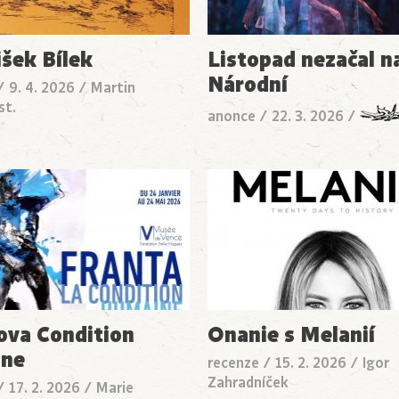
išek Bílek
Listopad nezačal n
Národní
/
9. 4. 2026
/
Martin
st.
anonce
/
22. 3. 2026
/
ova Condition
Onanie s Melanií
ine
recenze
/
15. 2. 2026
/
Igor
Zahradníček
/
17. 2. 2026
/
Marie