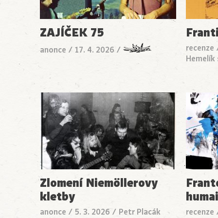
ZAJÍČEK 75
Frant
recenze
anonce
/
17. 4. 2026
/
Hemelík 
Zlomení Niemöllerovy
Frant
kletby
huma
anonce
/
5. 3. 2026
/
Petr Placák
recenze