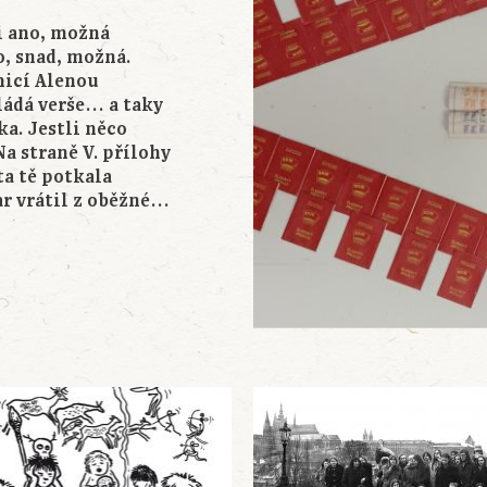
ne asi ano, možná
o, snad, možná.
nicí Alenou
kládá verše… a taky
ka. Jestli něco
Na straně V. přílohy
ta tě potkala
ar vrátil z oběžné…