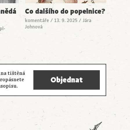
hnědá
Co dalšího do popelnice?
komentáře
/
13. 9. 2025
/
Jára
Johnová
pl-
na tištěná
Objednat
propásnete
asopisu.