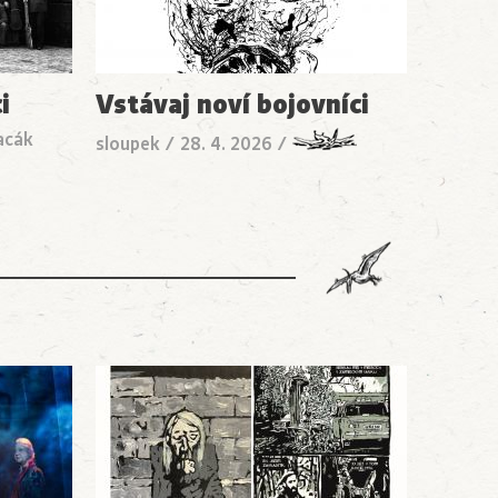
i
Vstávaj noví bojovníci
acák
sloupek
/
28. 4. 2026
/