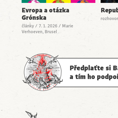
Evropa a otázka
Repub
Grónska
rozhovo
články
/
7. 1. 2026
/
Marie
Verhoeven, Brusel
Předplaťte si B
a tím ho podpo