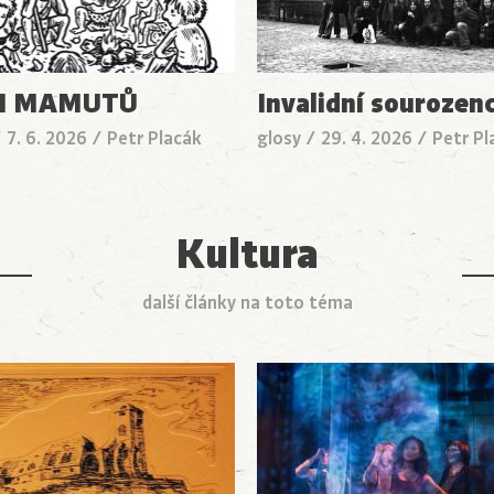
I MAMUTŮ
Invalidní sourozenc
/
7. 6. 2026
/
Petr Placák
glosy
/
29. 4. 2026
/
Petr Pl
Kultura
další články na toto téma