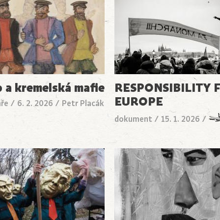
 a kremelská mafie
RESPONSIBILITY 
EUROPE
ře
/
6. 2. 2026
/
Petr Placák
dokument
/
15. 1. 2026
/