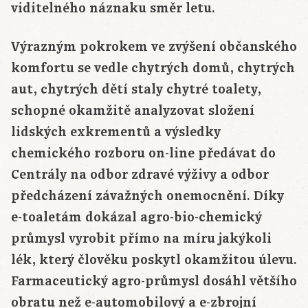
viditelného náznaku směr letu.
Výrazným pokrokem ve zvýšení občanského
komfortu se vedle chytrých domů, chytrých
aut, chytrých dětí staly chytré toalety,
schopné okamžitě analyzovat složení
lidských exkrementů a výsledky
chemického rozboru on-line předávat do
Centrály na odbor zdravé výživy a odbor
předcházení závažných onemocnění. Díky
e-toaletám dokázal agro-bio-chemický
průmysl vyrobit přímo na míru jakýkoli
lék, který člověku poskytl okamžitou úlevu.
Farmaceutický agro-průmysl dosáhl většího
obratu než e-automobilový a e-zbrojní