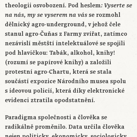
theologii osvobození. Pod heslem
: Vyserte se
se rozmohl
na nás, my se vyserem na vás
dělnický agro-underground, v jehož čele
stanul agro-Čuňas z Farmy zvířat, zatímco
nezávislí městští intelektuálové se spojili
pod hlavičkou: Tabák, alkohol, knihy!
(rozumí se papírové knihy) a založili
protestní agro-Chartu, která se stala
součástí expozice Národního musea spolu
s ideovou policií, která díky elektronické
evidenci ztratila opodstatnění.
Paradigma společnosti a člověka se
radikálně proměnilo. Data určila člověka
nejen politicky, ekonomicky, sociologicky,