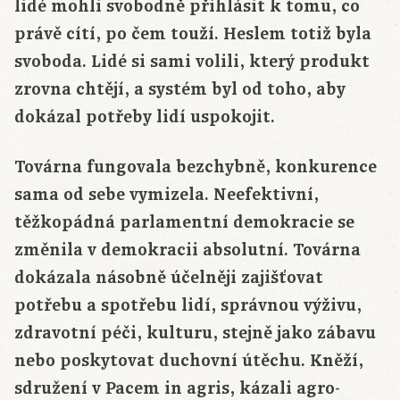
lidé mohli svobodně přihlásit k tomu, co
právě cítí, po čem touží. Heslem totiž byla
svoboda. Lidé si sami volili, který produkt
zrovna chtějí, a systém byl od toho, aby
dokázal potřeby lidí uspokojit.
Továrna fungovala bezchybně, konkurence
sama od sebe vymizela. Neefektivní,
těžkopádná parlamentní demokracie se
změnila v demokracii absolutní. Továrna
dokázala násobně účelněji zajišťovat
potřebu a spotřebu lidí, správnou výživu,
zdravotní péči, kulturu, stejně jako zábavu
nebo poskytovat duchovní útěchu. Kněží,
sdružení v Pacem in agris, kázali agro-