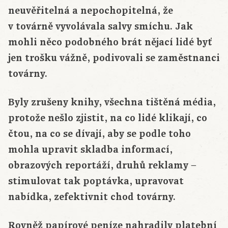
neuvěřitelná a nepochopitelná, že
v továrně vyvolávala salvy smíchu. Jak
mohli něco podobného brát nějací lidé byť
jen trošku vážně, podivovali se zaměstnanci
továrny.
Byly zrušeny knihy, všechna tištěná média,
protože nešlo zjistit, na co lidé klikají, co
čtou, na co se dívají, aby se podle toho
mohla upravit skladba informací,
obrazových reportáží, druhů reklamy −
stimulovat tak poptávka, upravovat
nabídka, zefektivnit chod továrny.
Rovněž papírové peníze nahradily platební