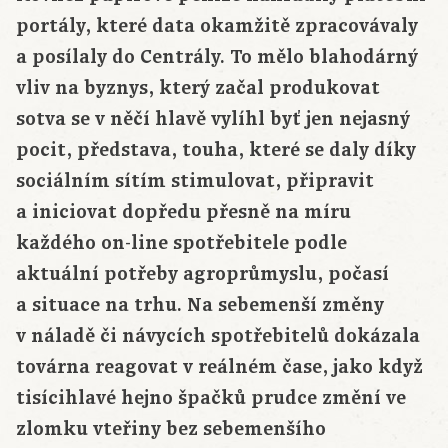
portály, které data okamžitě zpracovávaly
a posílaly do Centrály. To mělo blahodárný
vliv na byznys, který začal produkovat
sotva se v něčí hlavě vylíhl byť jen nejasný
pocit, představa, touha, které se daly díky
sociálním sítím stimulovat, připravit
a iniciovat dopředu přesně na míru
každého on-line spotřebitele podle
aktuální potřeby agroprůmyslu, počasí
a situace na trhu. Na sebemenší změny
v náladě či návycích spotřebitelů dokázala
továrna reagovat v reálném čase, jako když
tisícihlavé hejno špačků prudce změní ve
zlomku vteřiny bez sebemenšího