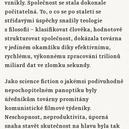
vznikly. Společnost se stala dokonale
počitatelná. To, o co se po staletí se
střídavými úspěchy snažily teologie
s filosofií – klasifikovat člověka, hodnotově
strukturovat společnost, dokázala továrna
v jediném okamžiku díky efektivnímu,
rychlému, výkonnému zpracování trilionů
miliard dat ve zlomku sekundy.
Jako science fiction o jakémsi podivuhodně
nepochopitelném panoptiku byly
úředníkům továrny promítány
komunistické filmové týdeníky.
Neschopnost, neproduktivita, úporná
snaha stavět skutečnost na hlavu byla tak