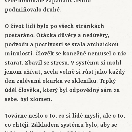
sebe dokonale zapadalo. Jedno
podmiňovalo druhé.
O život lidí bylo po všech stránkách
postaráno. Otázka důvěry a nedůvěry,
podvodu a poctivosti se stala archaickou
minulostí. Člověk se konečně nemusel o nic
starat. Zbavil se stresu. V systému si mohl
jenom užívat, zcela volně si růst jako každý
den zalévaná okurka ve skleníku. Trpký
úděl člověka, který byl odpovědný sám za
sebe, byl zlomen.
Továrně nešlo o to, co si lidé myslí, ale o to,
co chtějí. Základem systému bylo, aby se