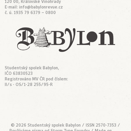
120 00, Královské Vinohrady
E-mail:
info@babylonrevue.cz
č. ú. 1935 79 6379 – 0800
Studentský spolek Babylon,
IČO 63830523
Registrováno MV ČR pod číslem:
II/s - OS/1-28 255/95-R
© 2026 Studentský spolek Babylon / ISSN 2570-7353 /
Používáme písma od
Storm Type Foundry
/ Made on