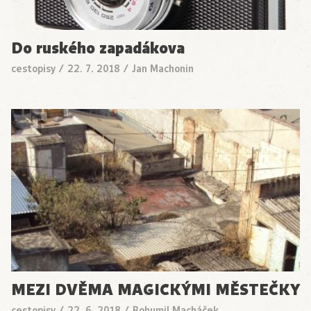
Do ruského zapadákova
cestopisy
/
22. 7. 2018
/
Jan Machonin
MEZI DVĚMA MAGICKÝMI MĚSTEČKY
cestopisy
/
22. 6. 2018
/
Bohumil Macháček