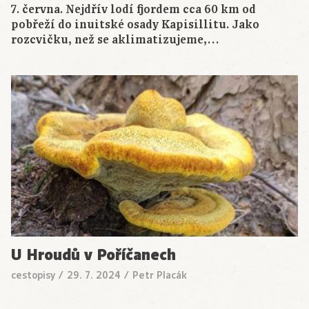
7. června. Nejdřív lodí fjordem cca 60 km od
pobřeží do inuitské osady Kapisillitu. Jako
rozcvičku, než se aklimatizujeme,…
U Hroudů v Poříčanech
cestopisy
/
29. 7. 2024
/
Petr Placák