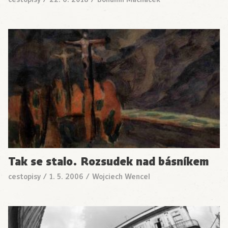
Tak se stalo. Rozsudek nad básníkem
cestopisy
/
1. 5. 2006
/
Wojciech Wencel