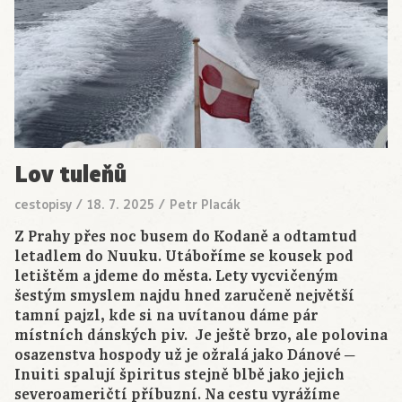
Lov tuleňů
cestopisy
/
18. 7. 2025
/
Petr Placák
Z Prahy přes noc busem do Kodaně a odtamtud
letadlem do Nuuku. Utáboříme se kousek pod
letištěm a jdeme do města. Lety vycvičeným
šestým smyslem najdu hned zaručeně největší
tamní pajzl, kde si na uvítanou dáme pár
místních dánských piv. Je ještě brzo, ale polovina
osazenstva hospody už je ožralá jako Dánové ─
Inuiti spalují špiritus stejně blbě jako jejich
severoameričtí příbuzní. Na cestu vyrážíme