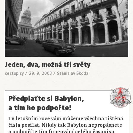
Jeden, dva, možná tři světy
cestopisy
/
29. 9. 2003
/
Stanislav Škoda
Předplaťte si Babylon,
a tím ho podpořte!
I v letošním roce vám můžeme všechna tištěná
čísla posílat. Nikdy tak Babylon nepropásnete
a podpoříte tím fungování celého časopisu.