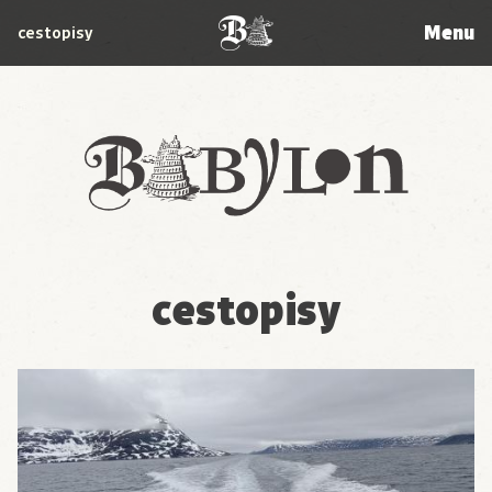
Menu
cestopisy
Babylon
cestopisy