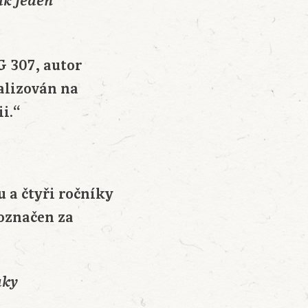
ak jeden
G 307, autor
talizován na
i.“
 a čtyři ročníky
označen za
aky