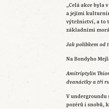
„Celá akce byla v
a jejími kulturn
výtržnictví, a to
základními morá
Jak polibkem od t
Na Bondyho Mejla
Amitriptylin Thi
dvanáctky a tři r
V undergroundu s
pozérů i snobů, 