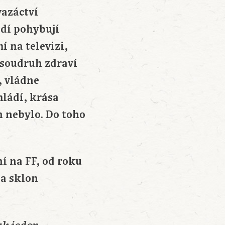
vazáctví
idí pohybují
í na televizi,
, soudruh zdraví
, vládne
mládí, krása
h nebylo. Do toho
í na FF, od roku
 a sklon