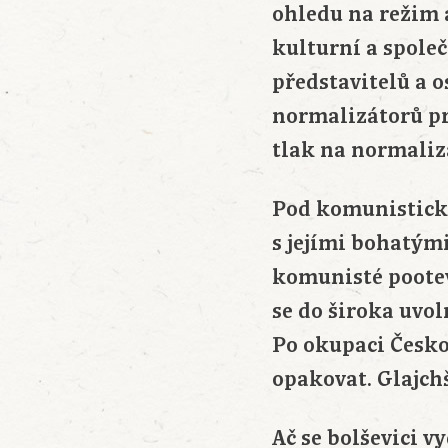
ohledu na režim 
kulturní a spole
představitelů a 
normalizátorů pro
tlak na normaliz
Pod komunistický
s jejími bohatými
komunisté pootev
se do široka uvol
Po okupaci Česk
opakovat. Glajch
Ač se bolševici v