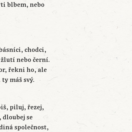
ýti blbem, nebo
básníci, chodci,
, žlutí nebo černí.
or, řekni ho, ale
 ty máš svý.
š, piluj, řezej,
, dloubej se
diná společnost,