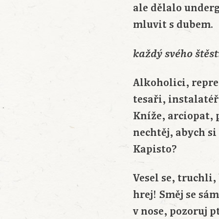
ale dělalo under
mluvit s dubem.
každý svého štěstí
Alkoholici, repre
tesaři, instalatéři
Kníže, arciopat, p
nechtěj, abych si
Kapisto?
Vesel se, truchli,
hrej! Směj se sám
v nose, pozoruj 