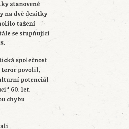
iky stanovené
y na dvě desítky
olilo tažení
ále se stupňující
8.
tická společnost
teror povolil,
ulturní potenciál
i“ 60. let.
ou chybu
ali