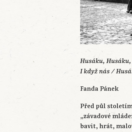
Husáku, Husáku, m
I když nás / Husá
Fanda Pánek
Před půl stoletím
„závadové mládeži
bavit, hrát, malo