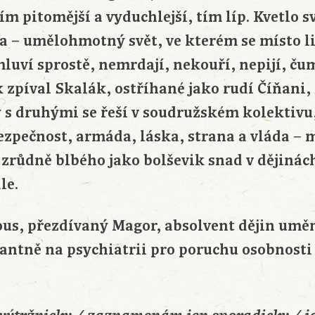
m pitomější a vyduchlejší, tím líp. Kvetlo s
a – umělohmotný svět, ve kterém se místo l
luví sprostě, nemrdají, nekouří, nepijí, čum
ak zpíval Skalák, ostříhané jako rudí Číňani
 s druhými se řeší v soudružském kolektivu
ezpečnost, armáda, láska, strana a vláda − 
k zrůdně blbého jako bolševik snad v dějinác
le.
ous, přezdívaný Magor, absolvent dějin uměn
antně na psychiatrii pro poruchu osobnosti