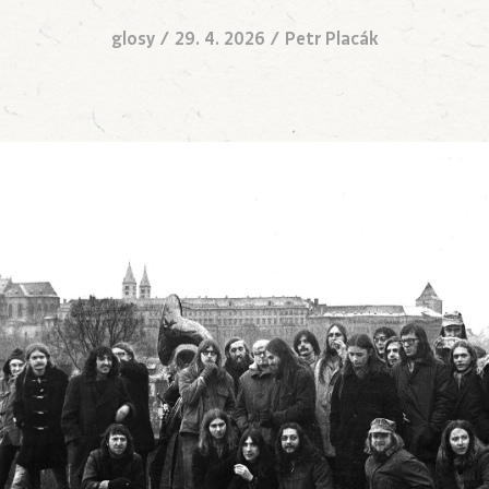
glosy
/
29. 4. 2026
/
Petr Placák