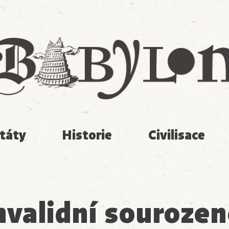
Babylon
táty
Historie
Civilisace
nvalidní sourozen