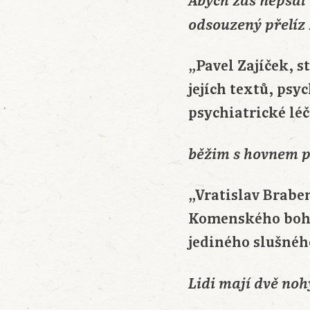
Abych zas nepsal
odsouzený přelíz
„Pavel Zajíček, 
jejích textů, psy
psychiatrické lé
běžim s hovnem pr
„Vratislav Brabe
Komenského bohos
jediného slušnéh
Lidi mají dvě noh