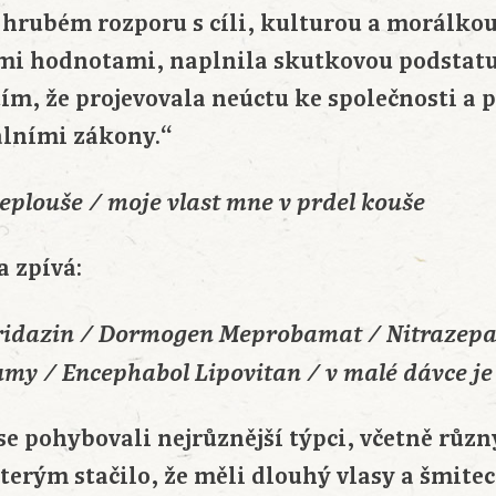
 hrubém rozporu s cíli, kulturou a morálkou
ími hodnotami, naplnila skutkovou podstatu
 tím, že projevovala neúctu ke společnosti a 
lními zákony.“
eplouše / moje vlast mne v prdel kouše
 zpívá:
oridazin / Dormogen Meprobamat / Nitrazep
umy / Encephabol Lipovitan / v malé dávce je
e pohybovali nejrůznější týpci, včetně různ
kterým stačilo, že měli dlouhý vlasy a šmit