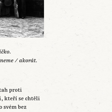
íčko.
pneme / akorát.
tah proti
 kteří se chtěli
po svém bez