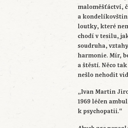
maloměšťáctví, čí
a kondelíkovštin
loutky, které nem
chodí v tesilu, j
soudruha, vztahy
harmonie. Mír, b
a štěstí. Něco ta
nešlo nehodit vid
„Ivan Martin Jir
1969 léčen ambul
k psychopatii.“