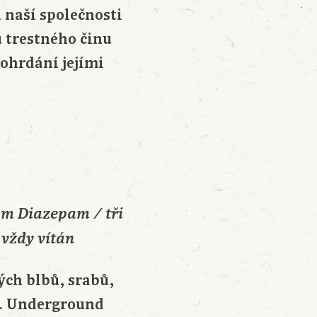
 naší společnosti
 trestného činu
pohrdání jejími
am Diazepam / tři
 vždy vítán
ých blbů, srabů,
ec. Underground