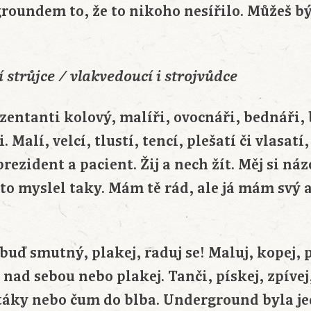
groundem to, že to nikoho nesířilo. Můžeš b
 strůjce / vlakvedoucí i strojvůdce
zentanti kolový, malíři, ovocnáři, bednáři, 
. Malí, velcí, tlustí, tencí, plešatí či vlasatí
rezident a pacient. Žij a nech žít. Měj si náz
 to myslel taky. Mám tě rád, ale já mám svý a
 buď smutný, plakej, raduj se! Maluj, kopej, pi
 nad sebou nebo plakej. Tanči, pískej, zpívej
ptáky nebo čum do blba. Underground byla je