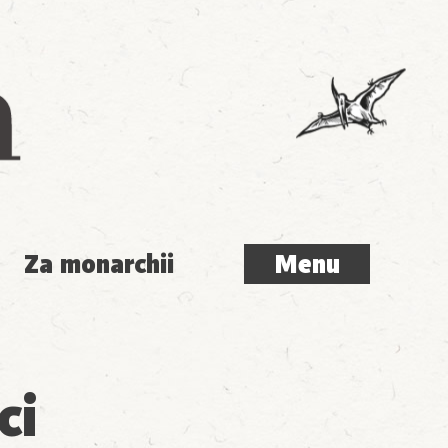
Menu
Za monarchii
Menu
ci