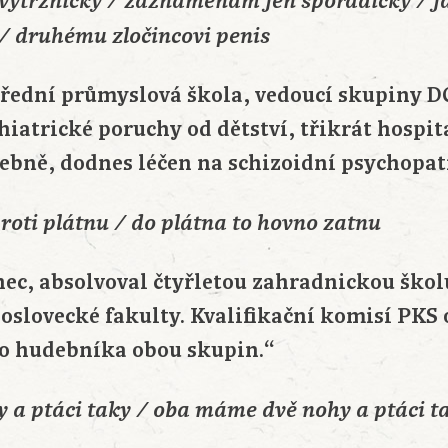
 výtržnicky / zaznamenám jen sporadicky / j
 / druhému zločincovi penis
střední průmyslová škola, vedoucí skupiny D
chiatrické poruchy od dětství, třikrát hospi
čebně, dodnes léčen na schizoidní psychopati
oti plátnu / do plátna to hovno zatnu
nec, absolvoval čtyřletou zahradnickou školu
lovecké fakulty. Kvalifikační komisí PKS 
o hudebníka obou skupin.“
y a ptáci taky / oba máme dvě nohy a ptáci t