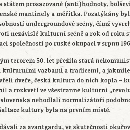
a státem prosazované (anti)hodnoty, bolšev
čenské mantinely a měřítka. Pozatýkány byl
osobností undergroundové scény, čímž vyvrch
ti nezávislé kulturní scéně a rok od roku st
aci společnosti po ruské okupaci v srpnu 196
m terorem 50. let přežila stará nekomunis
 kulturními vazbami a tradicemi, a jakmile 
řeli dveře, česká kultura do nich kopla – k
nil a rozkvetl ve všestranné kulturní „revoluc
oslovenska nehodlali normalizátoři podobn
šaltace kultury byla na prvním místě.
ydávali za avantgardu, ve skutečnosti okuřov