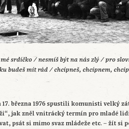
é srdíčko / nesmíš být na nás zlý / pro slov
ku budeš mít rád / chcípneš, chcípnem, chcí
 17. března 1976 spustili komunisti velký zá
“, jak zněl vnitrácký termín pro mladé lidi,
vat, psát si mimo svaz mládeže etc. − žít si 