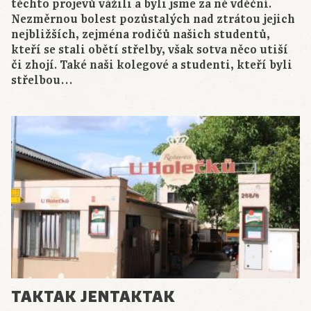
těchto projevů vážili a byli jsme za ně vděční.
Nezměrnou bolest pozůstalých nad ztrátou jejich
nejbližších, zejména rodičů našich studentů,
kteří se stali obětí střelby, však sotva něco utiší
či zhojí. Také naši kolegové a studenti, kteří byli
střelbou…
TAKTAK JENTAKTAK