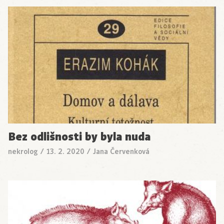
Bez odlišnosti by byla nuda
nekrolog
/
13. 2. 2020
/
Jana Červenková