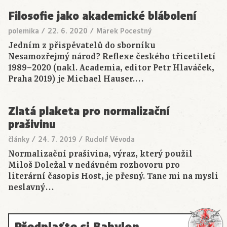
Filosofie jako akademické blábolení
polemika
/
22. 6. 2020
/
Marek Pocestný
Jedním z přispěvatelů do sborníku
Nesamozřejmý národ? Reflexe českého třicetiletí
1989–2020 (nakl. Academia, editor Petr Hlaváček,
Praha 2019) je Michael Hauser.…
Zlatá plaketa pro normalizační
prašivinu
články
/
24. 7. 2019
/
Rudolf Vévoda
Normalizační prašivina, výraz, který použil
Miloš Doležal v nedávném rozhovoru pro
literární časopis Host, je přesný. Tane mi na mysli
neslavný…
Předplaťte si Babylon,