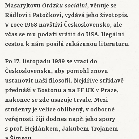
Masarykovu
, věnuje se
Otázku sociální
Rádlovi i Patočkovi, vydává jeho životopis.
V roce 1968 navštíví Československo, ale
včas se mu podaří vrátit do USA. Ilegální
cestou k nám posílá zakázanou literaturu.
Po 17. listopadu 1989 se vrací do
Československa, aby pomohl znovu
ustanovit naši filosofii. Nejdříve střídavě
přednáší v Bostonu a na FF UK v Praze,
nakonec se zde usazuje trvale. Mezi
studenty je velice oblíbený, v odborné
veřejnosti žijí dodnes např. jeho spory
s prof. Hejdánkem, Jakubem Trojanem
a Šimsou.