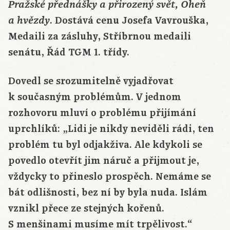
Pražské přednášky a přirozený svět, Oheň
. Dostává cenu Josefa Vavrouška,
a hvězdy
Medaili za zásluhy, Stříbrnou medaili
senátu, Řád TGM 1. třídy.
Dovedl se srozumitelně vyjadřovat
k současným problémům. V jednom
rozhovoru mluví o problému přijímání
uprchlíků: „Lidi je nikdy neviděli rádi, ten
problém tu byl odjakživa. Ale kdykoli se
povedlo otevřít jim náruč a přijmout je,
vždycky to přineslo prospěch. Nemáme se
bát odlišnosti, bez ní by byla nuda. Islám
vznikl přece ze stejných kořenů.
S menšinami musíme mít trpělivost.“