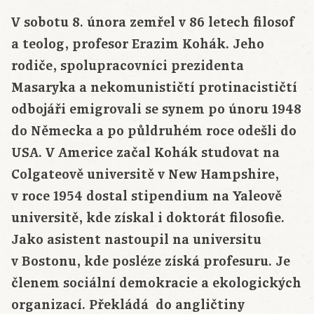
V sobotu 8. února zemřel v 86 letech filosof
a teolog, profesor Erazim Kohák. Jeho
rodiče, spolupracovníci prezidenta
Masaryka a nekomunističtí protinacističtí
odbojáři emigrovali se synem po únoru 1948
do Německa a po půldruhém roce odešli do
USA. V Americe začal Kohák studovat na
Colgateově universitě v New Hampshire,
v roce 1954 dostal stipendium na Yaleově
universitě, kde získal i doktorát filosofie.
Jako asistent nastoupil na universitu
v Bostonu, kde posléze získá profesuru. Je
členem sociální demokracie a ekologických
organizací. Překládá do angličtiny