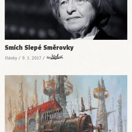
Smích Slepé Směrovky
články
/
9. 1. 2017
/