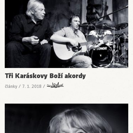
Tři Karáskovy Boží akordy
články
/
7. 1. 2018
/