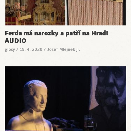
Ferda má narozky a patří na Hrad!
AUDIO
glosy
/
19. 4. 2020
/
Josef Mlejnek jr.