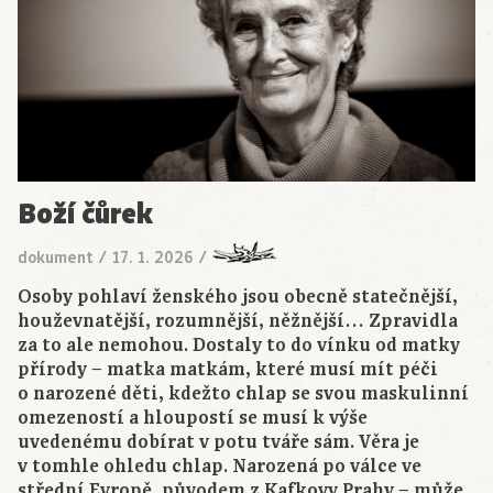
Boží čůrek
dokument
/
17. 1. 2026
/
Osoby pohlaví ženského jsou obecně statečnější,
houževnatější, rozumnější, něžnější… Zpravidla
za to ale nemohou. Dostaly to do vínku od matky
přírody − matka matkám, které musí mít péči
o narozené děti, kdežto chlap se svou maskulinní
omezeností a hloupostí se musí k výše
uvedenému dobírat v potu tváře sám. Věra je
v tomhle ohledu chlap. Narozená po válce ve
střední Evropě, původem z Kafkovy Prahy − může