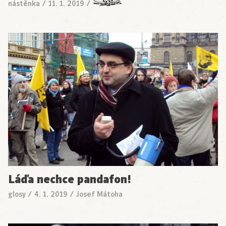
nástěnka
/
11. 1. 2019
/
Láďa nechce pandafon!
glosy
/
4. 1. 2019
/
Josef Mátoha