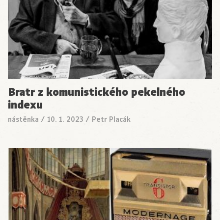
Bratr z komunistického pekelného
indexu
nástěnka
/
10. 1. 2023
/
Petr Placák