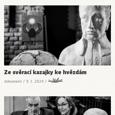
Ze svěrací kazajky ke hvězdám
dokument
/
9. 1. 2024
/