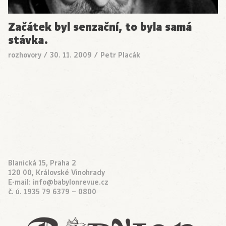
Začátek byl senzační, to byla samá
stávka.
rozhovory
/
30. 11. 2009
/
Petr Placák
Blanická 15, Praha 2
120 00, Královské Vinohrady
E-mail:
info@babylonrevue.cz
č. ú. 1935 79 6379 – 0800