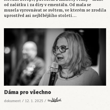
od začátku i za díry v ementálu. Od mala se
musela vyrovnávat se světem, ve kterém se zrodila
uprostřed asi nejblbějšího století…
Dáma pro všechno
dokument
/
12. 1. 2025
/