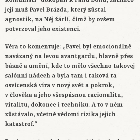
její muž Pavel Brázda, který zůstal
agnostik, na Něj žárlí, čímž by ovšem
potvrzoval jeho existenci.
Věra to komentuje: „Pavel byl emocionálně
navázaný na levou avantgardu, hlavně přes
básně a umění, kde to mělo všechno takovej
salónní nádech a byla tam i taková ta
osvícenská víra v nový svět a pokrok,
v člověka a jeho všespásnou racionalitu,
vitalitu, dokonce i techniku. A to v něm
zůstávalo, včetně vědomí rizika jejich
katastrof.“