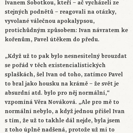
Ivanem Sobotkou, kteří – ač vycházeli ze
stejných podnětů – reagovali na otázky,
vyvolané válečnou apokalypsou,
protichůdným způsobem: Ivan návratem ke
kořenům, Pavel útěkem do předu.
„Když už to pak bylo nesnesitelný brouzdat
se pořád v těch existencialistických
splaškách, šel Ivan od toho, zatímco Pavel
to bral jako housku na krámě – že svět je
absurdní atd. bylo pro něj normální,“
vzpomíná Věra Nováková. „Ale pro mě to
normální nebylo, a když jednou přišel Ivan
s tím, že už to takhle dál nejde, byla jsem
z toho úplně nadšená, protože už mi to