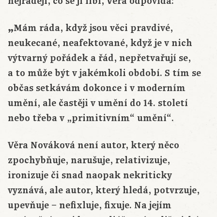
nejraději, co se jí líbí, Věra odpovídá:
„
Mám ráda, když jsou věci pravdivé,
neukecané, neafektované, když je v nich
výtvarný pořádek a řád, nepřetvařují se,
a to může být v jakémkoli období. S tím se
občas setkávám dokonce i v moderním
umění, ale častěji v umění do 14. století
nebo třeba v „primitivním“ umění“.
Věra Nováková není autor, který něco
zpochybňuje, narušuje, relativizuje,
ironizuje či snad naopak nekriticky
vyznává, ale autor, který hledá, potvrzuje,
upevňuje – nefixluje, fixuje. Na jejím