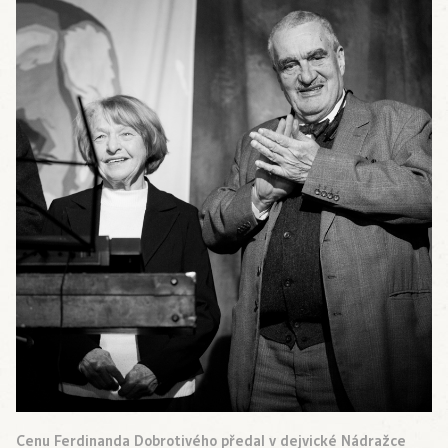
Cenu Ferdinanda Dobrotivého předal v dejvické Nádražce