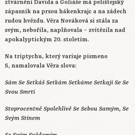
ztvárnění Davida a Goliáše má pelištejský
zápasník na prsou hákenkrajc a na zádech
rudou hvězdu. Věra Nováková si stála za
svým, nebořila, naplňovala – zvítězila nad
apokalyptickým 20. stoletím.
Na triptychu, který variuje písmeno
S, namalovala Věra slova:
Sám Se Setkáš Setkám Setkáme Setkají Se Se
Svou Smrtí
Stoprocentně Spolehlivě Se Sebou Samým, Se
Svým Stínem