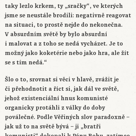
taky lezlo krkem, ty „sračky“, ve kterých
jsme se neustále brodili: negativně reagovat
na situaci, to prostě nejde do nekonečna.
V absurdním světě by bylo absurdní
i malovat a z toho se nedá vycházet. Je to
možný jako koketérie nebo jako hra, ale žít
se s tím nedá.“
Šlo o to, srovnat si věci v hlavě, zvážit je
či přehodnotit a říct si, jak dál ve světě,
jehož existenciální hnus komunisté
organicky protáhli z války do doby
poválečné. Podle Věřiných slov paradoxně –
jak už to na světě bývá – ji „bratři
komunisti“ dokopali k Pánu Bohu, zatímco