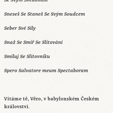
Se Svým Svědomím
Sneseš Se Staneš Se Svým Soudcem
Seber Své Síly
Snaž Se Smiř Se Slitování
Smiluj Se Slitovníku
Spero Salvatore meum Spectaboram
Vítáme tě, Věro, v babylonském Českém
království.