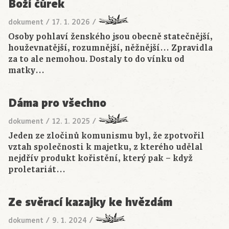
Boží čůrek
dokument
/
17. 1. 2026
/
Osoby pohlaví ženského jsou obecně statečnější,
houževnatější, rozumnější, něžnější… Zpravidla
za to ale nemohou. Dostaly to do vínku od
matky…
Dáma pro všechno
dokument
/
12. 1. 2025
/
Jeden ze zločinů komunismu byl, že zpotvořil
vztah společnosti k majetku, z kterého udělal
nejdřív produkt kořistění, který pak – když
proletariát…
Ze svěrací kazajky ke hvězdám
dokument
/
9. 1. 2024
/