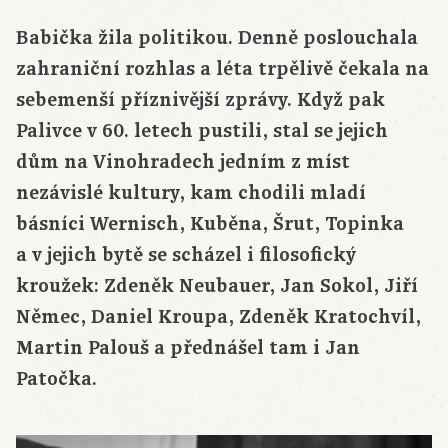
Babička žila politikou. Denně poslouchala
zahraniční rozhlas a léta trpělivě čekala na
sebemenší příznivější zprávy. Když pak
Palivce v 60. letech pustili, stal se jejich
dům na Vinohradech jedním z míst
nezávislé kultury, kam chodili mladí
básníci Wernisch, Kuběna, Šrut, Topinka
a v jejich bytě se scházel i filosofický
kroužek: Zdeněk Neubauer, Jan Sokol, Jiří
Němec, Daniel Kroupa, Zdeněk Kratochvíl,
Martin Palouš a přednášel tam i Jan
Patočka.