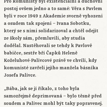
Pro komunisty byl existenciální a duchovní
postoj ovšem jedno a to samé: Věra s Pavlem
byli v roce 1949 z Akademie svorně vyhozeni
a osudem tak spojeni – Ivana Sobotku,
který se s nimi solidarizoval a chtěl odejít
ze školy sám, přemluvili, aby studia
dodělal. Nastěhovali se tehdy k Pavlově
babičce, sestře bří Čapků Heleně
Koželuhové-Palivcové právě ve chvíli, kdy
komunisté zavřeli jejího manžela básníka
Josefa Palivce.
„Bába, jak se jí říkalo, z toho byla
samozřejmě deprimovaná – bylo těsně před
soudem a Palivec mohl být taky popravenej.