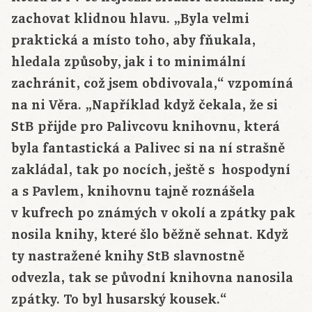
zachovat klidnou hlavu. „Byla velmi
praktická a místo toho, aby fňukala,
hledala způsoby, jak i to minimální
zachránit, což jsem obdivovala,“ vzpomíná
na ni Věra. „Například když čekala, že si
StB přijde pro Palivcovu knihovnu, která
byla fantastická a Palivec si na ní strašně
zakládal, tak po nocích, ještě s hospodyní
a s Pavlem, knihovnu tajně roznášela
v kufrech po známých v okolí a zpátky pak
nosila knihy, které šlo běžně sehnat. Když
ty nastražené knihy StB slavnostně
odvezla, tak se původní knihovna nanosila
zpátky. To byl husarský kousek.“