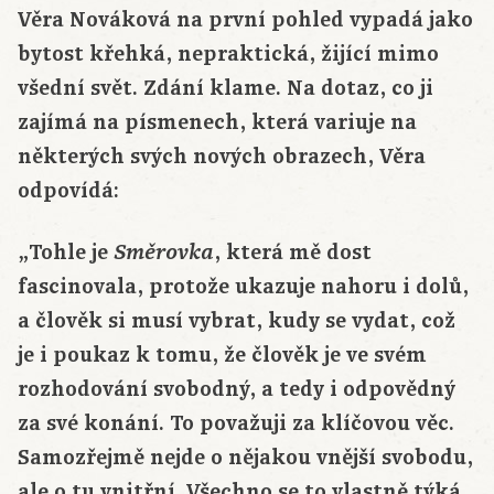
Věra Nováková na první pohled vypadá jako
bytost křehká, nepraktická, žijící mimo
všední svět. Zdání klame. Na dotaz, co ji
zajímá na písmenech, která variuje na
některých svých nových obrazech, Věra
odpovídá:
„Tohle je
, která mě dost
Směrovka
fascinovala, protože ukazuje nahoru i dolů,
a člověk si musí vybrat, kudy se vydat, což
je i poukaz k tomu, že člověk je ve svém
rozhodování svobodný, a tedy i odpovědný
za své konání. To považuji za klíčovou věc.
Samozřejmě nejde o nějakou vnější svobodu,
ale o tu vnitřní. Všechno se to vlastně týká