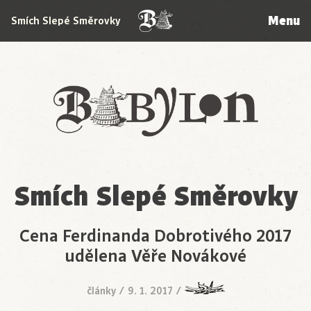
Menu
Smích Slepé Směrovky
Babylon
Smích Slepé Směrovky
Cena Ferdinanda Dobrotivého 2017
udělena Věře Novákové
články
/
9. 1. 2017
/