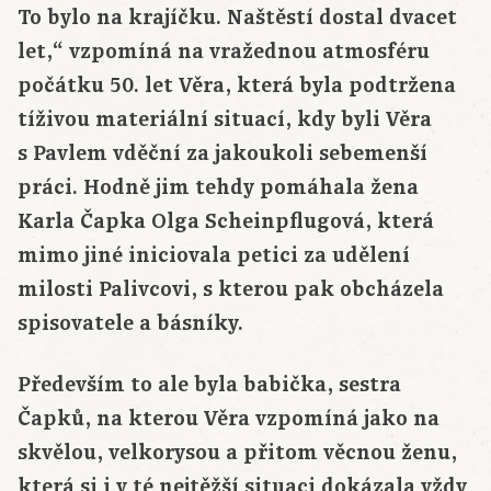
To bylo na krajíčku. Naštěstí dostal dvacet
let,“ vzpomíná na vražednou atmosféru
počátku 50. let Věra, která byla podtržena
tíživou materiální situací, kdy byli Věra
s Pavlem vděční za jakoukoli sebemenší
práci. Hodně jim tehdy pomáhala žena
Karla Čapka Olga Scheinpflugová, která
mimo jiné iniciovala petici za udělení
milosti Palivcovi, s kterou pak obcházela
spisovatele a básníky.
Především to ale byla babička, sestra
Čapků, na kterou Věra vzpomíná jako na
skvělou, velkorysou a přitom věcnou ženu,
která si i v té nejtěžší situaci dokázala vždy