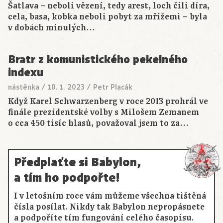
Šatlava – neboli vězení, tedy arest, loch čili díra,
cela, basa, kobka neboli pobyt za mřížemi – byla
v dobách minulých…
Bratr z komunistického pekelného
indexu
nástěnka
/
10. 1. 2023
/
Petr Placák
Když Karel Schwarzenberg v roce 2013 prohrál ve
finále prezidentské volby s Milošem Zemanem
o cca 450 tisíc hlasů, považoval jsem to za…
Předplaťte si Babylon,
a tím ho podpořte!
I v letošním roce vám můžeme všechna tištěná
čísla posílat. Nikdy tak Babylon nepropásnete
a podpoříte tím fungování celého časopisu.