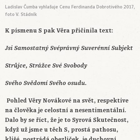
Ladislav Čumba vyhlašuje Cenu Ferdinanda Dobrotivého 2017,
foto V. Stádník
K písmenu S pak Věra přičinila text:
Jsi Samostatný Svéprávný Suverénní Subjekt
Strůjce, Strážce Své Svobody
Svého Svědomí Svého osudu.
Pohled Věry Novákové na svět, respektive
na člověka je celostní a nesentimentální.
Dalo by se říct, že je to Syrová Skutečnost,
když už jsme u těch S, prostá pathosu,
klišé, postrádá obezliček, je duchovní