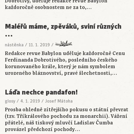
Dobrotivý, uděluje redakce revue Babylon
každoročně osobnostem ne za to,…
Maléřů máme, zpěváků, sviní různých
…
nástěnka
/
11. 1. 2019
/
Redakce revue Babylon uděluje každoročně Cenu
Ferdinanda Dobrotivého, posledního českého
korunovaného krále, který je nám symbolem
urozeného bláznovství, pravé šlechetnosti,…
Láďa nechce pandafon!
glosy
/
4. 1. 2019
/
Josef Mátoha
Prosba ohledně zítřejšího pokusu o státní převrat
(tzv. Tříkrálového pochodu za monarchii). Vážení
přátelé, náš tiskový mluvčí Ladislav Čumba
provázel předchozí pochody…