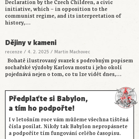
Declaration by the Czech Children, a civic
initiative, which – in opposition to the
communist regime, and its interpretation of
history,…
Dějiny v kameni
recenze
/
4. 2. 2025
/
Martin Machovec
Bohatě ilustrovaný svazek s podrobným popisem
sochařské výzdoby Karlova mostu i jeho okolí
pojednává nejen o tom, co tu lze vidět dnes,…
Předplaťte si Babylon,
a tím ho podpořte!
I v letošním roce vám můžeme všechna tištěná
čísla posílat. Nikdy tak Babylon nepropásnete
a podpoříte tím fungování celého časopisu.