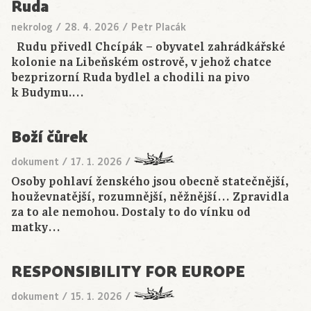
Ruda
nekrolog
/
28. 4. 2026
/
Petr Placák
Rudu přivedl Chcípák – obyvatel zahrádkářské
kolonie na Libeňském ostrově, v jehož chatce
bezprizorní Ruda bydlel a chodili na pivo
k Budymu.…
Boží čůrek
dokument
/
17. 1. 2026
/
Osoby pohlaví ženského jsou obecně statečnější,
houževnatější, rozumnější, něžnější… Zpravidla
za to ale nemohou. Dostaly to do vínku od
matky…
RESPONSIBILITY FOR EUROPE
dokument
/
15. 1. 2026
/