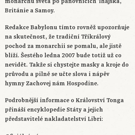
monarchů světa po panovnících Thajska,
Británie a Samoy.
Redakce Babylonu tímto rovněž upozorňuje
na skutečnost, že tradiční Tříkrálový
pochod za monarchii se pomalu, ale jistě
blíží. Šestého ledna 2007 bude totiž už co
nevidět. Takže si chystejte masky a kroje do
průvodu a pilně se učte slova i nápěv
hymny Zachovej nám Hospodine.
Podrobnější informace o Království Tonga
přináší encyklopedie Státy a jejich
představitelé nakladatelství Libri: