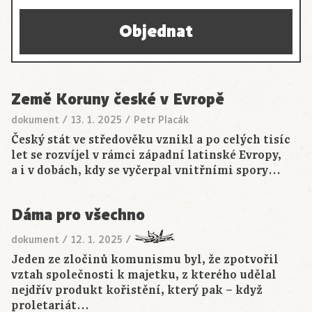
Objednat
Země Koruny české v Evropě
dokument
/
13. 1. 2025
/
Petr Placák
Český stát ve středověku vznikl a po celých tisíc
let se rozvíjel v rámci západní latinské Evropy,
a i v dobách, kdy se vyčerpal vnitřními spory…
Dáma pro všechno
dokument
/
12. 1. 2025
/
Jeden ze zločinů komunismu byl, že zpotvořil
vztah společnosti k majetku, z kterého udělal
nejdřív produkt kořistění, který pak – když
proletariát…