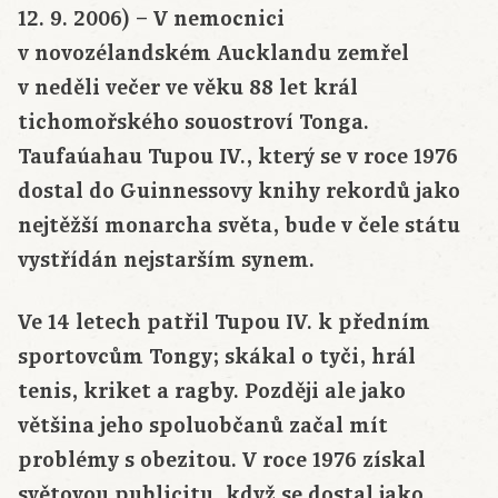
12. 9. 2006) – V nemocnici
v novozélandském Aucklandu zemřel
v neděli večer ve věku 88 let král
tichomořského souostroví Tonga.
Taufaúahau Tupou IV., který se v roce 1976
dostal do Guinnessovy knihy rekordů jako
nejtěžší monarcha světa, bude v čele státu
vystřídán nejstarším synem.
Ve 14 letech patřil Tupou IV. k předním
sportovcům Tongy; skákal o tyči, hrál
tenis, kriket a ragby. Později ale jako
většina jeho spoluobčanů začal mít
problémy s obezitou. V roce 1976 získal
světovou publicitu, když se dostal jako