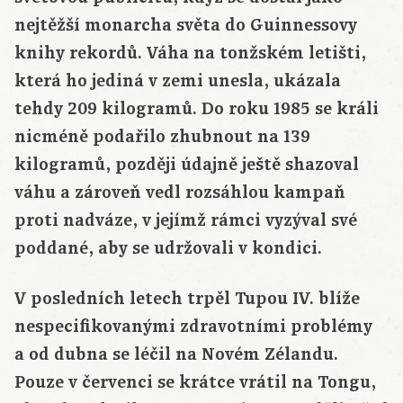
nejtěžší monarcha světa do Guinnessovy
knihy rekordů. Váha na tonžském letišti,
která ho jediná v zemi unesla, ukázala
tehdy 209 kilogramů. Do roku 1985 se králi
nicméně podařilo zhubnout na 139
kilogramů, později údajně ještě shazoval
váhu a zároveň vedl rozsáhlou kampaň
proti nadváze, v jejímž rámci vyzýval své
poddané, aby se udržovali v kondici.
V posledních letech trpěl Tupou IV. blíže
nespecifikovanými zdravotními problémy
a od dubna se léčil na Novém Zélandu.
Pouze v červenci se krátce vrátil na Tongu,