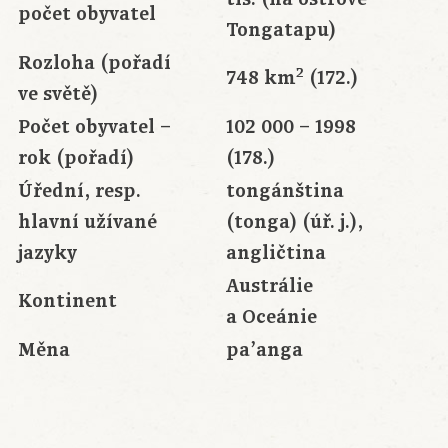
počet obyvatel
Tongatapu)
Rozloha (pořadí
2
748 km
(172.)
ve světě)
Počet obyvatel –
102 000 – 1998
rok (pořadí)
(178.)
Úřední, resp.
tongánština
hlavní užívané
(tonga) (úř. j.),
jazyky
angličtina
Austrálie
Kontinent
a Oceánie
Měna
pa’anga