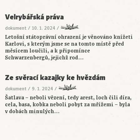
Velrybářská práva
dokument
/
10. 1. 2024
/
Letošní státoprávní ohrazení je věnováno knížeti
Karlovi, s kterým jsme se na tomto místě před
měsícem loučili, a k připomínce
Schwarzenbergů, jejichž rod…
Ze svěrací kazajky ke hvězdám
dokument
/
9. 1. 2024
/
Šatlava – neboli vězení, tedy arest, loch čili díra,
cela, basa, kobka neboli pobyt za mřížemi – byla
v dobách minulých…