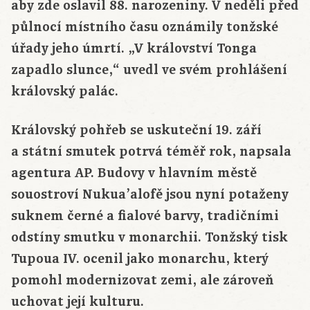
aby zde oslavil 88. narozeniny. V neděli před
půlnocí místního času oznámily tonžské
úřady jeho úmrtí. „V království Tonga
zapadlo slunce,“ uvedl ve svém prohlášení
královský palác.
Královský pohřeb se uskuteční 19. září
a státní smutek potrvá téměř rok, napsala
agentura AP. Budovy v hlavním městě
souostroví Nukua’alofě jsou nyní potaženy
suknem černé a fialové barvy, tradičními
odstíny smutku v monarchii. Tonžský tisk
Tupoua IV. ocenil jako monarchu, který
pomohl modernizovat zemi, ale zároveň
uchovat její kulturu.