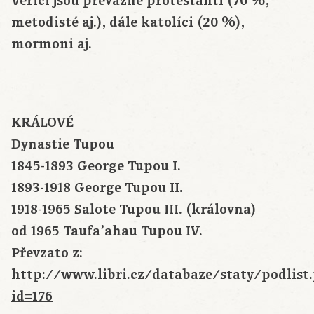
Věřící jsou převážně protestanti (70 %,
metodisté aj.), dále katolíci (20 %),
mormoni aj.
KRÁLOVÉ
Dynastie Tupou
1845-1893 George Tupou I.
1893-1918 George Tupou II.
1918-1965 Salote Tupou III. (královna)
od 1965 Taufa’ahau Tupou IV.
Převzato z:
http://www.libri.cz/databaze/staty/podlist
id=176