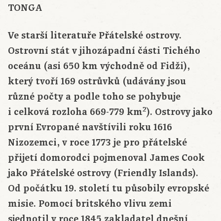
TONGA
Ve starší literatuře Přátelské ostrovy.
Ostrovní stát v jihozápadní části Tichého
oceánu (asi 650 km východně od Fidži),
který tvoří 169 ostrůvků (udávány jsou
různé počty a podle toho se pohybuje
2
i celková rozloha 669-779 km
). Ostrovy jako
první Evropané navštívili roku 1616
Nizozemci, v roce 1773 je pro přátelské
přijetí domorodci pojmenoval James Cook
jako Přátelské ostrovy (Friendly Islands).
Od počátku 19. století tu působily evropské
misie. Pomocí britského vlivu zemi
sjednotil v roce 1845 zakladatel dnešní