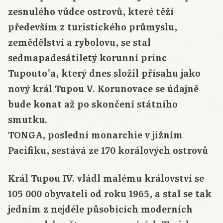
zesnulého vůdce ostrovů, které těží
především z turistického průmyslu,
zemědělství a rybolovu, se stal
sedmapadesátiletý korunní princ
Tupouto’a, který dnes složil přísahu jako
nový král Tupou V. Korunovace se údajně
bude konat až po skončení státního
smutku.
TONGA, poslední monarchie v jižním
Pacifiku, sestává ze 170 korálových ostrovů
Král Tupou IV. vládl malému království se
105 000 obyvateli od roku 1965, a stal se tak
jedním z nejdéle působících moderních