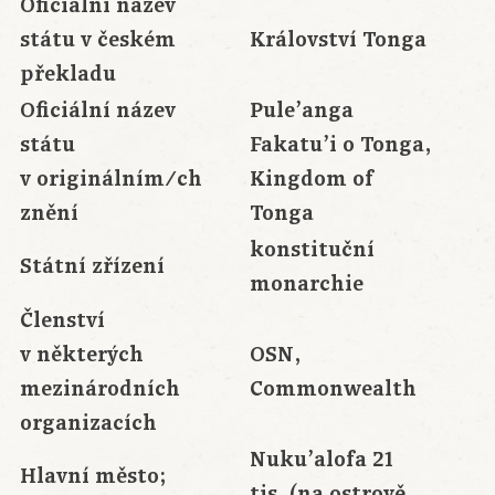
Oficiální název
státu v českém
Království Tonga
překladu
Oficiální název
Pule’anga
státu
Fakatu’i o Tonga,
v originálním/ch
Kingdom of
znění
Tonga
konstituční
Státní zřízení
monarchie
Členství
v některých
OSN,
mezinárodních
Commonwealth
organizacích
Nuku’alofa 21
Hlavní město;
tis. (na ostrově