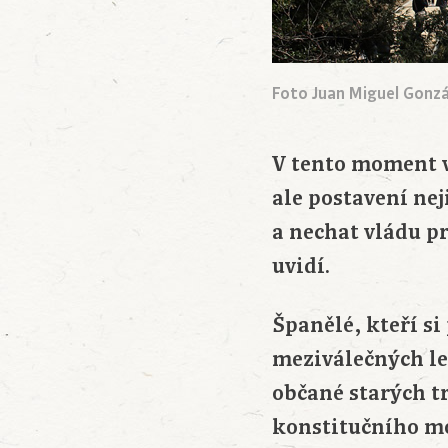
Foto Juan Miguel Gonzá
V tento moment v
ale postavení nej
a nechat vládu pro
uvidí.
Španělé, kteří s
meziválečných le
občané starých tr
konstitučního mo