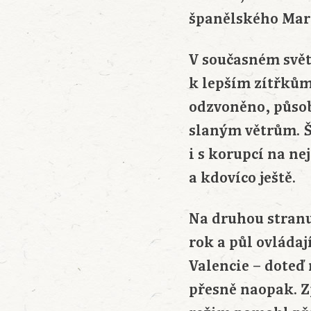
španělského Mar
V současném světě
k lepším zítřkům
odzvoněno, působ
slaným větrům. 
i s korupcí na n
a kdovíco ještě.
Na druhou stranu
rok a půl ovládaj
Valencie – doteď
přesně naopak. Z