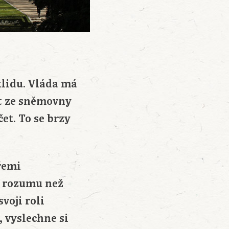
klidu. Vláda má
jít ze sněmovny
čet. To se brzy
řemi
c rozumu než
voji roli
 vyslechne si