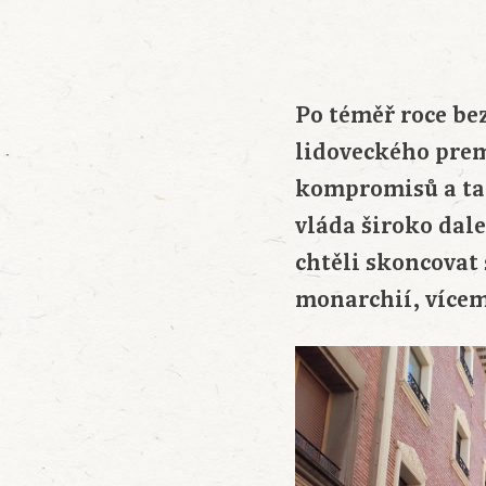
Po téměř roce be
lidoveckého prem
kompromisů a takt
vláda široko dal
chtěli skoncovat
monarchií, vícem