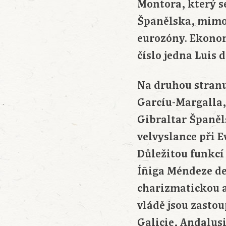
Montora, který se
Španělska, mimo 
eurozóny. Ekonom
číslo jedna Luis 
Na druhou stranu
Garcíu-Margalla, 
Gibraltar Španě
velvyslance při 
Důležitou funkcí
Íñiga Méndeze de
charizmatickou a
vládě jsou zastou
Galicie, Andalus