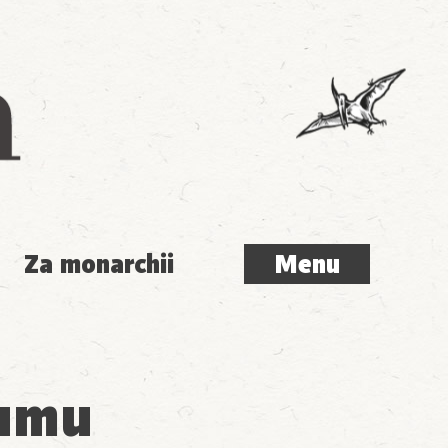
Menu
Za monarchii
Menu
zumu