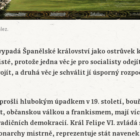
lez.
ypadá Španělské království jako ostrůvek 
isté, protože jedna věc je pro socialisty ode
jít, a druhá věc je schválit jí úsporný rozpo
i prošli hlubokým úpadkem v 19. století, bou
t, občanskou válkou a frankismem, mají ví
adičních demokracií. Král Felipe VI. zvládá s
narchy mistrně, reprezentuje stát navenek,