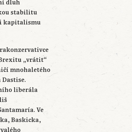
ní dluh
kou stabilitu
i kapitalismu
trakonzervativce
Brexitu „vrátit“
ničí mnohaletého
 Dastise.
ího liberála
liš
Santamaría. Ve
ska, Baskicka,
ývalého