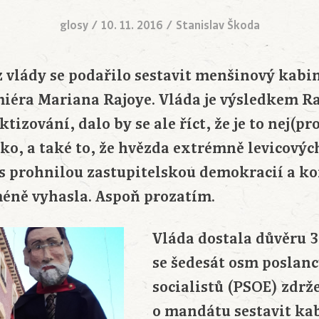
glosy
/
10. 11. 2016
/
Stanislav Škoda
z vlády se podařilo sestavit menšinový kabi
iéra Mariana Rajoye. Vláda je výsledkem R
izování, dalo by se ale říct, že je to nej(pr
eko, a také to, že hvězda extrémně levicový
 s prohnilou zastupitelskou demokracií a ko
éně vyhasla. Aspoň prozatím.
Vláda dostala důvěru 3
se šedesát osm poslan
socialistů (PSOE) zdrž
o mandátu sestavit ka