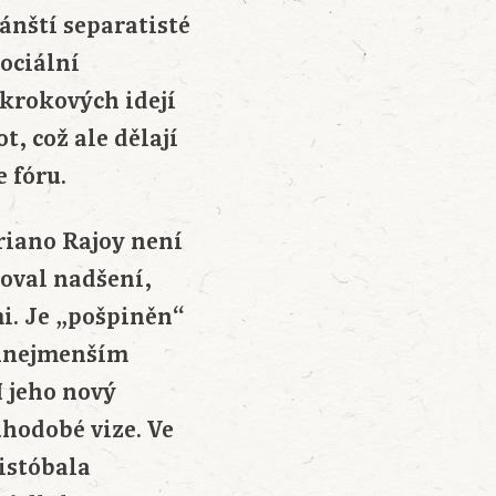
ánští separatisté
sociální
krokových idejí
t, což ale dělají
e fóru.
iano Rajoy není
zoval nadšení,
i. Je „pošpiněn“
inejmenším
I jeho nový
uhodobé vize. Ve
istóbala