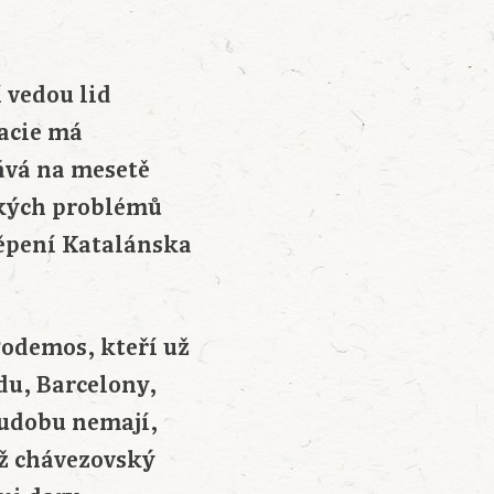
 vedou lid
racie má
ává na mesetě
ckých problémů
těpení Katalánska
Podemos, kteří už
du, Barcelony,
hudobu nemají,
íž chávezovský