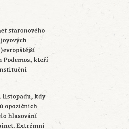
net staronového
ajoyových
o)evropštější
ch Podemos, kteří
nstituční
. listopadu, kdy
ců opozičních
elo hlasování
binet. Extrémní