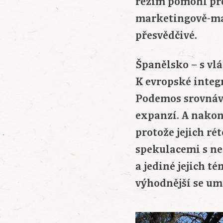
režim pomohl př
marketingově-ma
přesvědčivé.
Španělsko – s vlá
K evropské integr
Podemos srovnáva
expanzí. A nakone
protože jejich ré
spekulacemi s ne
a jediné jejich t
výhodnější se umí