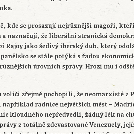
oka.
, kde se prosazují nejrůznější magoři, kteří
 a naznačují, že liberální stranická demok
í Rajoy jako šedivý iberský dub, který odol
Španělsko se stále potýká s řadou ekonomi
ejrůznějších úrovních správy. Hrozí mu i odš
 voliči zřejmě pochopili, že neomarxisté z 
í například radnice největších měst – Madri
 nic kloudného nepředvedli, žádný lék na c
právy z totálně zdevastované Venezuely, jej