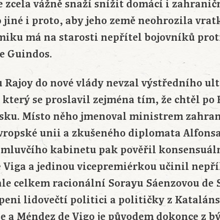
 zcela vážně snaží snížit domácí i zahranič
jiné i proto, aby jeho země neohrozila vrat
iku má na starosti nepřítel bojovníků prot
de Guindos.
 Rajoy do nové vlády nevzal výstředního ul
který se proslavil zejména tím, že chtěl po 
lsku. Místo něho jmenoval ministrem zahra
Evropské unii a zkušeného diplomata Alfonsa
 mluvčího kabinetu pak pověřil konsensuáln
 Viga a jedinou vicepremiérkou učinil nepří
le celkem racionální Sorayu Sáenzovou de 
peni lidovečtí politici a političky z Katalán
ie a Méndez de Vigo je původem dokonce z b