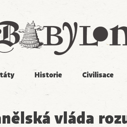
Babylon
táty
Historie
Civilisace
nělská vláda ro