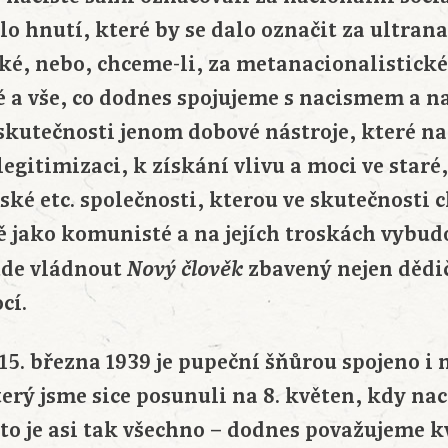
lo hnutí, které by se dalo označit za ultran
cké, nebo, chceme-li, za metanacionalistick
é a vše, co dodnes spojujeme s nacismem a n
skutečnosti jenom dobové nástroje, které na
legitimizaci, k získání vlivu a moci ve staré,
ké etc. společnosti, kterou ve skutečnosti c
ně jako komunisté a na jejích troskách vybu
bude vládnout
zbavený nejen dědi
Nový člověk
cí.
5. března 1939 je pupeční šňůrou spojeno i
terý jsme sice posunuli na 8. květen, kdy nac
 to je asi tak všechno – dodnes považujeme k