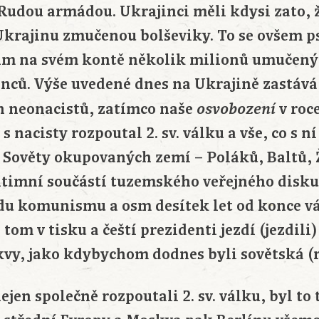
Rudou armádou. Ukrajinci měli kdysi zato,
 Ukrajinu zmučenou bolševiky. To se ovšem ps
žim na svém kontě několik milionů umučený
nců. Výše uvedené dnes na Ukrajině zastává
h neonacistů, zatímco naše
v roc
osvobození
s nacisty rozpoutal 2. sv. válku a vše, co s n
Sověty okupovaných zemí – Poláků, Baltů, 
itimní součástí tuzemského veřejného diskurz
du komunismu a osm desítek let od konce vál
 tom v tisku a čeští prezidenti jezdí (jezdili
kvy, jako kdybychom dodnes byli sovětská (
nejen společně rozpoutali 2. sv. válku, byl to