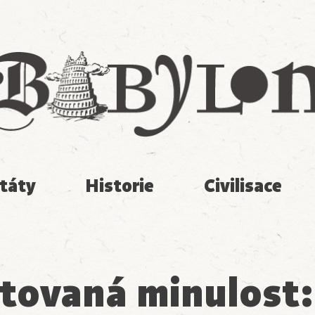
Babylon
táty
Historie
Civilisace
tovaná minulost: