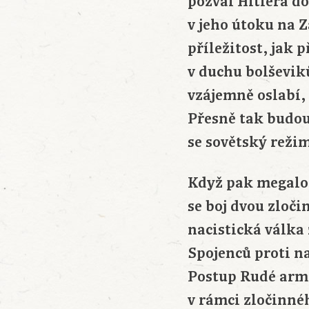
pozval Hitlera d
v jeho útoku na 
příležitost, jak 
v duchu bolševiků
vzájemně oslabí, 
Přesně tak budouc
se sovětský režim
Když pak megalom
se boj dvou zloč
nacistická válka 
Spojenců proti na
Postup Rudé armá
v rámci zločinné