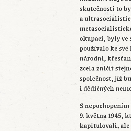
skutečnosti to by
a ultrasocialisti
metasocialistick
okupací, byly ve 
používalo ke své 
národní, křesťans
zcela zničit stej
společnost, jíž 
i dědičných nemo
S nepochopením 1
9. května 1945, k
kapitulovali, ale