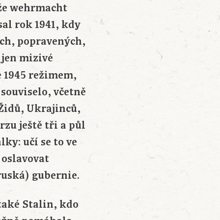
 že wehrmacht
al rok 1941, kdy
ch, popravených,
 jen mizivé
e 1945 režimem,
í souviselo, včetně
Židů, Ukrajinců,
u ještě tři a půl
ky: učí se to ve
) oslavovat
ruská) gubernie.
 také Stalin, kdo