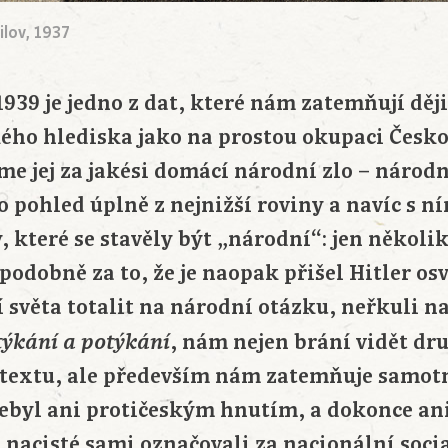
ilov, 1937
1939 je jedno z dat, které nám zatemňují děj
kého hlediska jako na prostou okupaci Česko
e jej za jakési domácí národní zlo – národn
e to pohled úplně z nejnižší roviny a navíc s 
y, které se stavěly být „národní“: jen někol
podobně za to, že je naopak přišel Hitler os
 světa totalit na národní otázku, neřkuli n
, nám nejen brání vidět dr
týkání a potýkání
ontextu, ale především nám zatemňuje samo
nebyl ani protičeským hnutím, a dokonce a
 nacisté sami označovali za nacionální socia