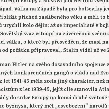
o střední Evropy a Moskva pak Berlínu vše
Západ. Válka na Západě byla pro bolševiky j
přiblížit příchod zaslíbeného věku a měli to 
 urychlí kolo dějin: až se imperialisté v boji
Sovětský svaz vstoupí na závěrečnou scénu c
í válku, o které byl přesvědčen, že musí na
 od počátku připravoval, Stalin viděl už ve 2
an Hitler na svého dosavadního spojence z
inných konkurenčních gangů o vládu nad Evr
z let 1941-45 měla zcela jiný charakter, než
cistům z let 1939-45, jejíž cíle stanovila Atl
dy do srdce Evropy na konci druhé světové 
ho byznysu, který měl „osvobození“ národů