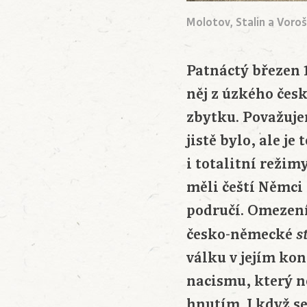
Molotov, Stalin a Voroš
Patnáctý březen 
něj z úzkého čes
zbytku. Považujem
jistě bylo, ale j
i totalitní režim
měli čeští Němci 
područí. Omezení
česko-německé
s
válku v jejím k
nacismu, který 
hnutím. I když se