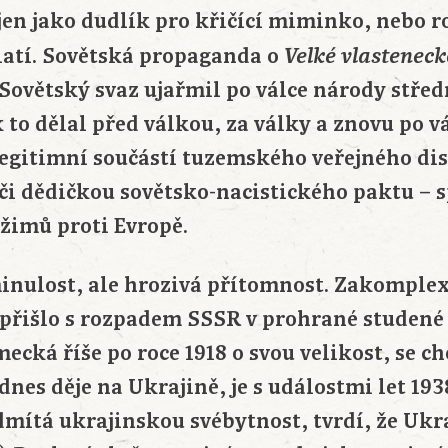
jen jako dudlík pro křičící miminko, nebo r
latí. Sovětská propaganda o
Velké vlasteneck
 Sovětský svaz ujařmil po válce národy střed
k to dělal před válkou, za války a znovu po v
legitimní součástí tuzemského veřejného dis
 či dědičkou sovětsko-nacistického paktu – 
žimů proti Evropě.
minulost, ale hrozivá přítomnost. Zakomple
přišlo s rozpadem SSSR v prohrané studené v
ecká říše po roce 1918 o svou velikost, se c
 dnes děje na Ukrajině, je s událostmi let 193
mítá ukrajinskou svébytnost, tvrdí, že Ukra