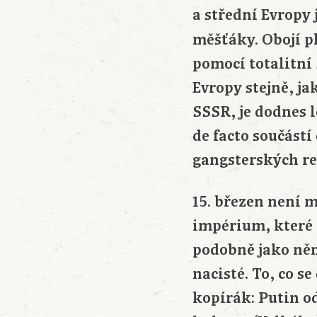
a střední Evropy 
měšťáky. Obojí p
pomocí totalitní
Evropy stejně, ja
SSSR, je dodnes 
de facto součástí
gangsterských re
15. březen není 
impérium, které 
podobně jako něm
nacisté. To, co se
kopírák: Putin od