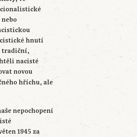
acionalistické
é nebo
acistickou
cistické hnutí
 tradiční,
htěli nacisté
dovat novou
čného hříchu, ale
 naše nepochopení
isté
věten 1945 za