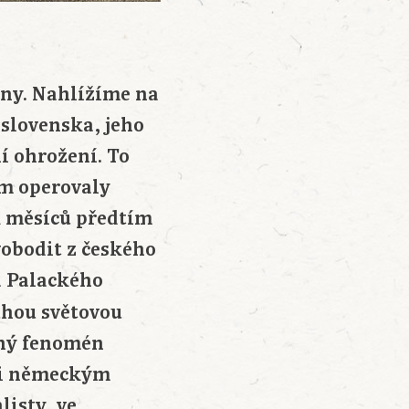
iny. Nahlížíme na
slovenska, jeho
í ohrožení. To
ním operovaly
ik měsíců předtím
vobodit z českého
a Palackého
uhou světovou
tný fenomén
ni německým
listy, ve