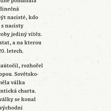
možně pomáhala
edinečná
být nacisté, kdo
 s nacisty
oby jediný vítěz.
stat, a na kterou
0. letech.
aútočil, rozhořel
opou. Sovětsko-
 měla válka
antická charta.
války se konal
 východní