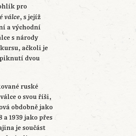
ohlík pro
, s jejíž
é válce
ní a východní
álce s národy
kursu, ačkoli je
spiknutí dvou
xované ruské
álce o svou říši,
hová obdobně jako
8 a 1939 jako přes
jina je součást