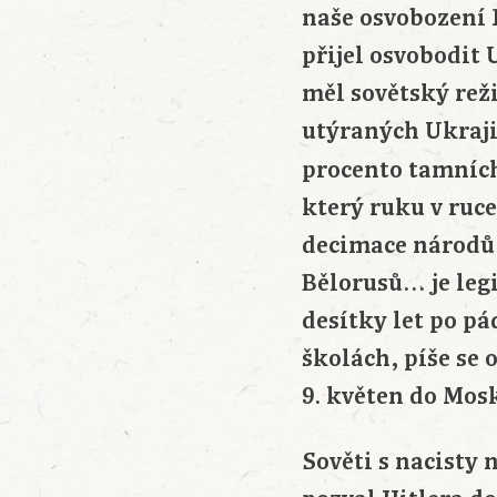
naše osvobození 
přijel osvobodit
měl sovětský re
utýraných Ukraji
procento tamníc
který ruku v ruce 
decimace národů 
Bělorusů… je leg
desítky let po pá
školách, píše se o
9. květen do Mos
Sověti s nacisty 