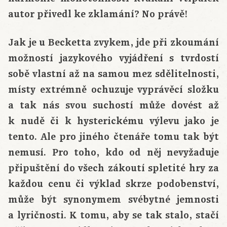
autor přivedl ke zklamání? No právě!
Jak je u Becketta zvykem, jde při zkoumání
možností jazykového vyjádření s tvrdostí
sobě vlastní až na samou mez sdělitelnosti,
místy extrémně ochuzuje vyprávěcí složku
a tak nás svou suchostí může dovést až
k nudě či k hysterickému výlevu jako je
tento. Ale pro jiného čtenáře tomu tak být
nemusí. Pro toho, kdo od něj nevyžaduje
připuštění do všech zákoutí spletité hry za
každou cenu či výklad skrze podobenství,
může být synonymem svébytné jemnosti
a lyričnosti. K tomu, aby se tak stalo, stačí