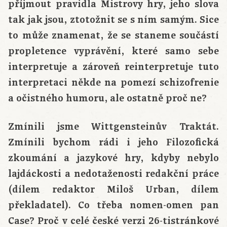
příjmout pravidla Mistrovy hry, jeho slova
tak jak jsou, ztotožnit se s ním samým. Sice
to může znamenat, že se staneme součástí
propletence vyprávění, které samo sebe
interpretuje a zároveň reinterpretuje tuto
interpretaci někde na pomezí schizofrenie
a očistného humoru, ale ostatně proč ne?
Zmínili jsme Wittgensteinův Traktát.
Zmínili bychom rádi i jeho Filozofická
zkoumání a jazykové hry, kdyby nebylo
lajdáckosti a nedotaženosti redakční práce
(dílem redaktor Miloš Urban, dílem
překladatel). Co třeba nomen-omen pan
Case? Proč v celé české verzi 26-tistránkové