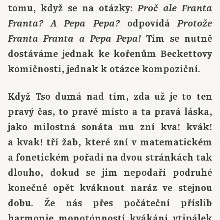
tomu, když se na otázky:
Proč ale Franta
odpovídá
Franta? A Pepa Pepa?
Protože
Tím se nutně
Franta Franta a Pepa Pepa!
dostáváme jednak ke kořenům Beckettovy
komičnosti, jednak k otázce kompoziční.
Když Tso dumá nad tím, zda už je to ten
pravý čas, to pravé místo a ta pravá láska,
jako milostná sonáta mu zní kva! kvák!
a kvak! tří žab, které zní v matematickém
a fonetickém pořadí na dvou stránkách tak
dlouho, dokud se jim nepodaří podruhé
konečně opět kváknout naráz ve stejnou
dobu. Že nás přes počáteční příslib
harmonie monotónností kvákání vtipálek