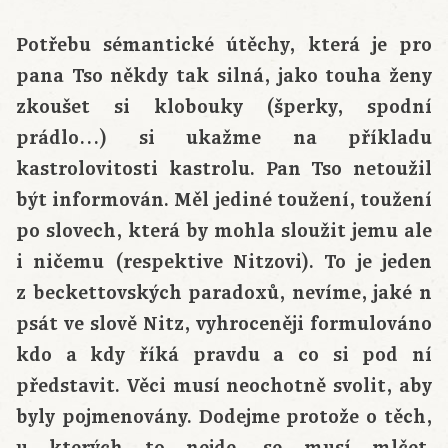
Potřebu sémantické útěchy, která je pro
pana Tso někdy tak silná, jako touha ženy
zkoušet si klobouky (šperky, spodní
prádlo…) si ukažme na příkladu
kastrolovitosti kastrolu. Pan Tso netoužil
být informován. Měl jediné toužení, toužení
po slovech, která by mohla sloužit jemu ale
i ničemu (respektive Nitzovi). To je jeden
z beckettovských paradoxů, nevíme, jaké n
psát ve slově Nitz, vyhroceněji formulováno
kdo a kdy říká pravdu a co si pod ní
představit. Věci musí neochotně svolit, aby
byly pojmenovány. Dodejme protože o těch,
u kterých to nejde, se musí mlčet.