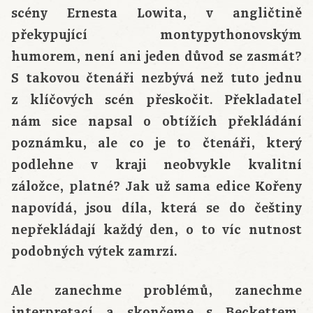
scény Ernesta Lowita, v angličtině
překypující montypythonovským
humorem, není ani jeden důvod se zasmát?
S takovou čtenáři nezbývá než tuto jednu
z klíčových scén přeskočit. Překladatel
nám sice napsal o obtížích překládání
poznámku, ale co je to čtenáři, který
podlehne v kraji neobvykle kvalitní
záložce, platné? Jak už sama edice Kořeny
napovídá, jsou díla, která se do češtiny
nepřekládají každý den, o to víc nutnost
podobných výtek zamrzí.
Ale zanechme problémů, zanechme
interpretací a skončeme s Beckettem,