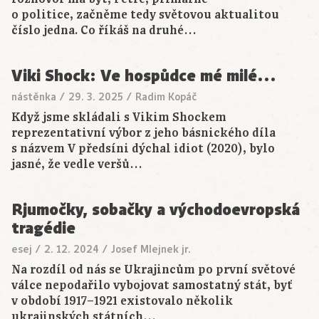
o politice, začněme tedy světovou aktualitou
číslo jedna. Co říkáš na druhé…
Viki Shock: Ve hospůdce mé milé…
nástěnka
/
29. 3. 2025
/
Radim Kopáč
Když jsme skládali s Vikim Shockem
reprezentativní výbor z jeho básnického díla
s názvem V předsíni dýchal idiot (2020), bylo
jasné, že vedle veršů…
Rjumočky, sobačky a východoevropská
tragédie
esej
/
2. 12. 2024
/
Josef Mlejnek jr.
Na rozdíl od nás se Ukrajincům po první světové
válce nepodařilo vybojovat samostatný stát, byť
v období 1917–1921 existovalo několik
ukrajinských státních…