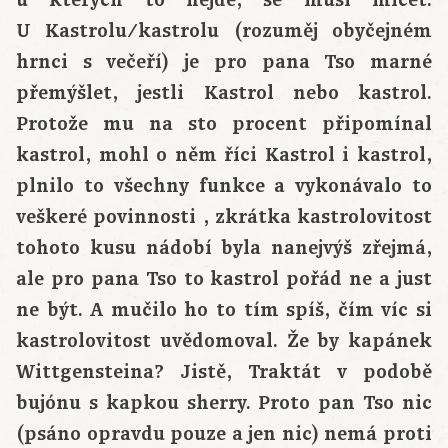
U Kastrolu/kastrolu (rozuměj obyčejném
hrnci s večeří) je pro pana Tso marné
přemýšlet, jestli Kastrol nebo kastrol.
Protože mu na sto procent připomínal
kastrol, mohl o něm říci Kastrol i kastrol,
plnilo to všechny funkce a vykonávalo to
veškeré povinnosti , zkrátka kastrolovitost
tohoto kusu nádobí byla nanejvýš zřejmá,
ale pro pana Tso to kastrol pořád ne a just
ne být. A mučilo ho to tím spíš, čím víc si
kastrolovitost uvědomoval. Že by kapánek
Wittgensteina? Jistě, Traktát v podobě
bujónu s kapkou sherry. Proto pan Tso nic
(psáno opravdu pouze a jen nic) nemá proti