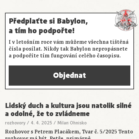
Předplaťte si Babylon,
a tím ho podpořte!
I v letošním roce vám můžeme všechna tištěná
čísla posílat. Nikdy tak Babylon nepropásnete
a podpoříte tím fungování celého časopisu.
Objednat
Lidský duch a kultura jsou natolik silné
a odolné, že to zvládneme
rozhovory
/
4. 4. 2025
/
Milan Ohnisko
Rozhovor s Petrem Placákem, Tvar č. 5/2025 Tento
rozhovor má být, Petře, primárně