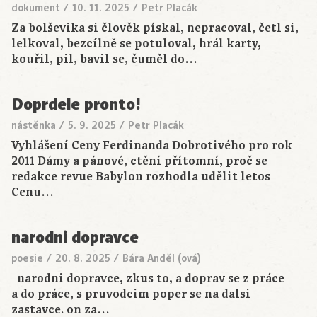
dokument
/
10. 11. 2025
/
Petr Placák
Za bolševika si člověk pískal, nepracoval, četl si,
lelkoval, bezcílně se potuloval, hrál karty,
kouřil, pil, bavil se, čuměl do…
Doprdele pronto!
nástěnka
/
5. 9. 2025
/
Petr Placák
Vyhlášení Ceny Ferdinanda Dobrotivého pro rok
2011 Dámy a pánové, ctění přítomní, proč se
redakce revue Babylon rozhodla udělit letos
Cenu…
narodni dopravce
poesie
/
20. 8. 2025
/
Bára Anděl (ová)
narodni dopravce, zkus to, a doprav se z práce
a do práce, s pruvodcim poper se na dalsi
zastavce. on za…