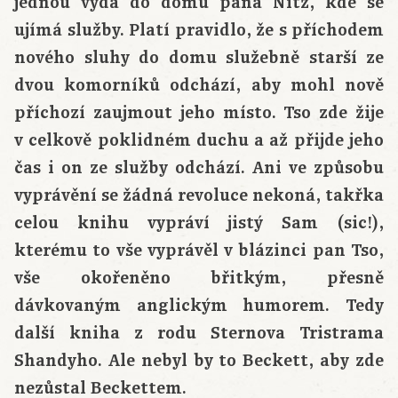
jednou vydá do domu pana Nitz, kde se
ujímá služby. Platí pravidlo, že s příchodem
nového sluhy do domu služebně starší ze
dvou komorníků odchází, aby mohl nově
příchozí zaujmout jeho místo. Tso zde žije
v celkově poklidném duchu a až přijde jeho
čas i on ze služby odchází. Ani ve způsobu
vyprávění se žádná revoluce nekoná, takřka
celou knihu vypráví jistý Sam (sic!),
kterému to vše vyprávěl v blázinci pan Tso,
vše okořeněno břitkým, přesně
dávkovaným anglickým humorem. Tedy
další kniha z rodu Sternova Tristrama
Shandyho. Ale nebyl by to Beckett, aby zde
nezůstal Beckettem.